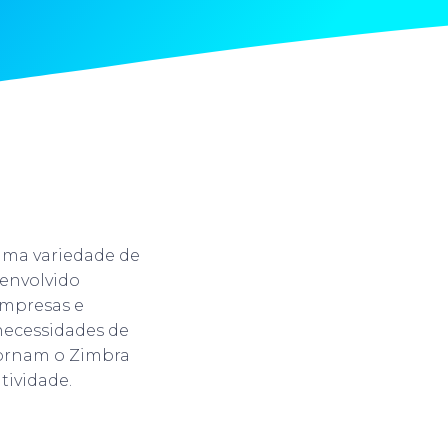
uma variedade de
senvolvido
empresas e
necessidades de
tornam o Zimbra
tividade.