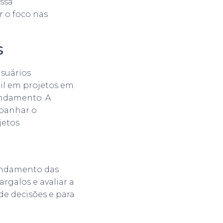
ssa
 o foco nas
s
usuários
til em projetos em
andamento. A
mpanhar o
etos.
 andamento das
argalos e avaliar a
de decisões e para