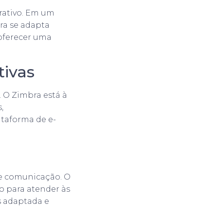
rativo. Em um
ra se adapta
oferecer uma
tivas
. O Zimbra está à
,
taforma de e-
e comunicação. O
o para atender às
s adaptada e