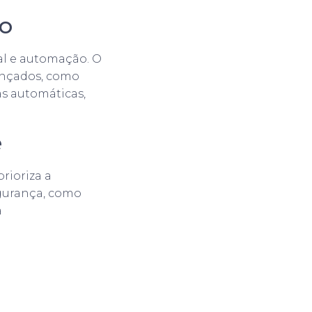
ão
ial e automação. O
ançados, como
as automáticas,
e
rioriza a
egurança, como
a