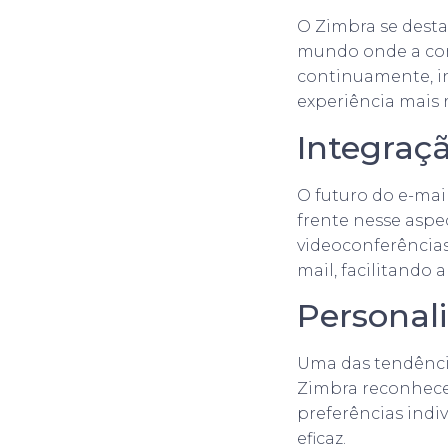
O Zimbra se dest
mundo onde a com
continuamente, i
experiência mais r
Integraç
O futuro do e-mai
frente nesse aspe
videoconferência
mail, facilitando
Personal
Uma das tendênci
Zimbra reconhece 
preferências indi
eficaz.