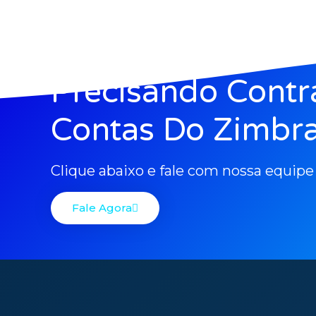
Precisando Contr
Contas Do Zimbra
Clique abaixo e fale com nossa equipe
Fale Agora