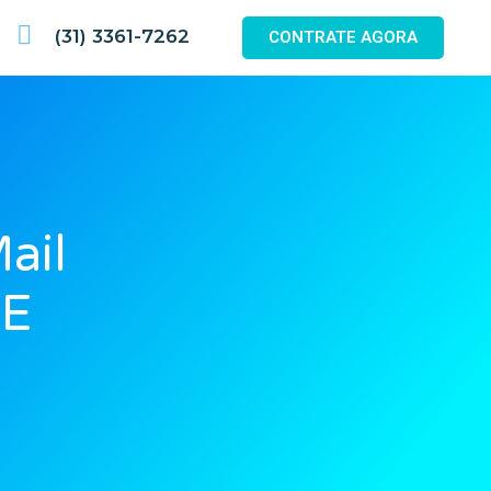
(31) 3361-7262
CONTRATE AGORA
ail
 E