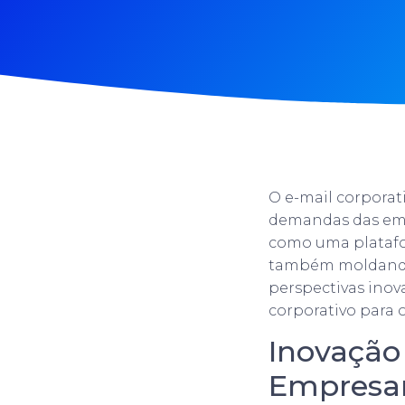
O e-mail corporat
demandas das emp
como uma platafo
também moldando o
perspectivas inov
corporativo para 
Inovação
Empresar