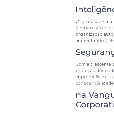
Inteligên
O futuro do e-mail
Zimbra está incor
organização autom
aumentando a efi
Seguranç
Com a crescente p
proteção dos dado
criptografia e aut
confidencialidade
na Vangu
Corporat