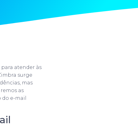
 para atender às
Zimbra surge
dências, mas
aremos as
 do e-mail
ail