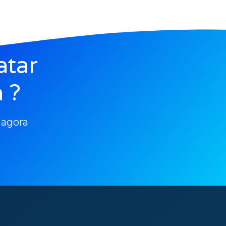
atar
 ?
 agora